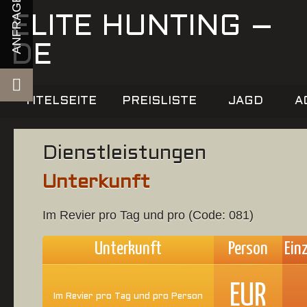
ELITE HUNTING –
DE
TITELSEITE
PREISLISTE
JAGD
A
Dienstleistungen
Unterkunft
Im Revier pro Tag und pro (Code: 081)
Unterkunft
Person
Ein
EUR
Im Revier pro Tag und pro Person