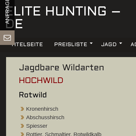
ELITE HUNTING –
DE
TITELSEITE
PREISLISTE
JAGD
A
Jagdbare Wildarten
HOCHWILD
Rotwild
Kronenhirsch
Abschusshirsch
Spiesser
Rottier, Schmaltier, Rotwildkalb